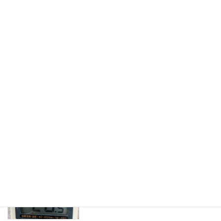
色鉛筆
日常生活
2016年5月22日
学生時代から学習スタイルというか勉強方法
というか、物事を覚えるのに各自が自然に身に
つけた方法というものがあると思う。身につけ
たと言うか、いろいろやっている内に自分に合
ったスタイルというものが出来上がってしまっ
たと言うべ […]
続きを読む
最近の投稿
夏日・真夏日
日常生活
2023年5月20日